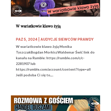
W wariatkowie klawo żyją
PAŹ 5, 2024
|
AUDYCJE SIEWCÓW PRAWDY
W wariatkowie klawo żyją Monika
TyszczakBogdan MorkiszWaldemar Świć link do
kanału na Rumble: https://rumble.com/c/c-
2281907 lub
https://rumble.com/account/content?type=all
Jeśli podoba Ci się to,...