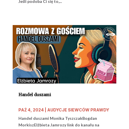
Jeśli podoba Ci się to,...
Handel duszami
PAŹ 4, 2024
|
AUDYCJE SIEWCÓW PRAWDY
Handel duszami Monika TyszczakBogdan
MorkiszElżbieta Jamrozy link do kanału na