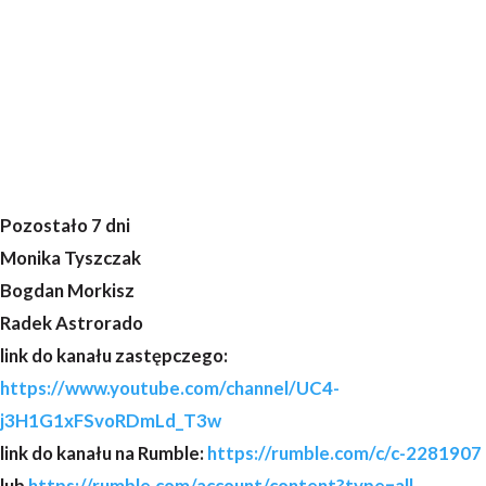
Pozostało 7 dni
Monika Tyszczak
Bogdan Morkisz
Radek Astrorado
link do kanału zastępczego:
https://www.youtube.com/channel/UC4-
j3H1G1xFSvoRDmLd_T3w
link do kanału na Rumble:
https://rumble.com/c/c-2281907
lub
https://rumble.com/account/content?type=all