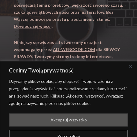
poświęcają temu projektowi większość swojego czasu,
szukając wyjątkowych gości oraz materiałów. Bez
Waszej pomocy po prostu przestaniemy istnieć.
Dowiedz się więcej
.
Niniejszy serwis został stworzony oraz jest
wspomagany przez
AD-WEBCODE.COM
dla SIEWCY
PRAWDY. Tworzymy strony i sklepy internetowe,
obsługujemy marketing internetowy (SEO, Adwords).
Cenimy Twoją prywatność
Zapraszamy takze na
WYUCZENI.PL
– nauczanie
domowe.
Używamy plików cookie, aby ulepszyć Twoje wrażenia z
przeglądania, wyświetlać spersonalizowane reklamy lub treści i
analizować nasz ruch. Klikając „Akceptuj wszystko”, wyrażasz
zgodę na używanie przez nas plików cookie.
@ REALIZACJA
AD-WEBCODE.COM
DLA SIEWCY
Akceptuj wszystko
PRAWDY |
POLITYKA PRYWATNOŚCI
Personalizuj