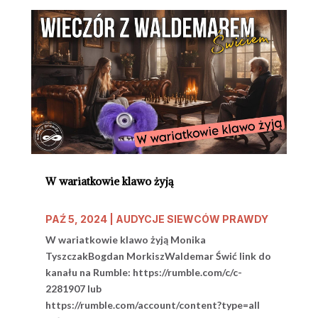
W wariatkowie klawo żyją
PAŹ 5, 2024
|
AUDYCJE SIEWCÓW PRAWDY
W wariatkowie klawo żyją Monika
TyszczakBogdan MorkiszWaldemar Świć link do
kanału na Rumble: https://rumble.com/c/c-
2281907 lub
https://rumble.com/account/content?type=all