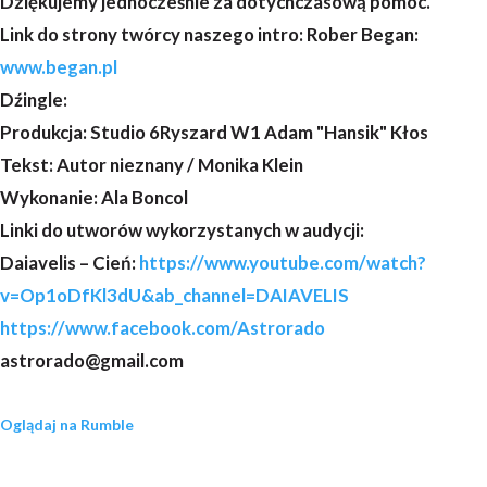
Dziękujemy jednocześnie za dotychczasową pomoc.
Link do strony twórcy naszego intro: Rober Began:
www.began.pl
Dźingle:
Produkcja: Studio 6Ryszard W1 Adam "Hansik" Kłos
Tekst: Autor nieznany / Monika Klein
Wykonanie: Ala Boncol
Linki do utworów wykorzystanych w audycji:
Daiavelis – Cień:
https://www.youtube.com/watch?
v=Op1oDfKl3dU&ab_channel=DAIAVELIS
https://www.facebook.com/Astrorado
astrorado@gmail.com
Oglądaj na Rumble