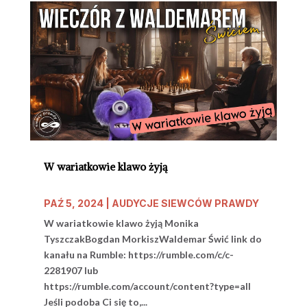
W wariatkowie klawo żyją
PAŹ 5, 2024
|
AUDYCJE SIEWCÓW PRAWDY
W wariatkowie klawo żyją Monika
TyszczakBogdan MorkiszWaldemar Świć link do
kanału na Rumble: https://rumble.com/c/c-
2281907 lub
https://rumble.com/account/content?type=all
Jeśli podoba Ci się to,...