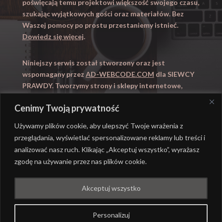
poświęcają temu projektowi większość swojego czasu,
szukając wyjątkowych gości oraz materiałów. Bez
Waszej pomocy po prostu przestaniemy istnieć.
Dowiedz się więcej
.
Niniejszy serwis został stworzony oraz jest
wspomagany przez
AD-WEBCODE.COM
dla SIEWCY
PRAWDY. Tworzymy strony i sklepy internetowe,
obsługujemy marketing internetowy (SEO, Adwords).
Cenimy Twoją prywatność
Zapraszamy takze na
WYUCZENI.PL
– nauczanie
domowe.
Używamy plików cookie, aby ulepszyć Twoje wrażenia z
przeglądania, wyświetlać spersonalizowane reklamy lub treści i
analizować nasz ruch. Klikając „Akceptuj wszystko”, wyrażasz
zgodę na używanie przez nas plików cookie.
@ REALIZACJA
AD-WEBCODE.COM
DLA SIEWCY
Akceptuj wszystko
PRAWDY |
POLITYKA PRYWATNOŚCI
Personalizuj