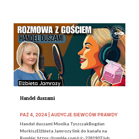
Handel duszami
PAŹ 4, 2024
|
AUDYCJE SIEWCÓW PRAWDY
Handel duszami Monika TyszczakBogdan
MorkiszElżbieta Jamrozy link do kanału na
Rumble: https://rumble.com/c/c-2281907 lub