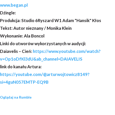
www.began.pl
Dźingle:
Produkcja: Studio 6Ryszard W1 Adam "Hansik" Kłos
Tekst: Autor nieznany / Monika Klein
Wykonanie: Ala Boncol
Linki do utworów wykorzystanych w audycji:
Daiavelis – Cień:
https://www.youtube.com/watch?
v=Op1oDfKl3dU&ab_channel=DAIAVELIS
link do kanału Artura:
https://youtube.com/@arturwojtowicz8149?
si=4guN057EMTP-EQ9B
Oglądaj na Rumble