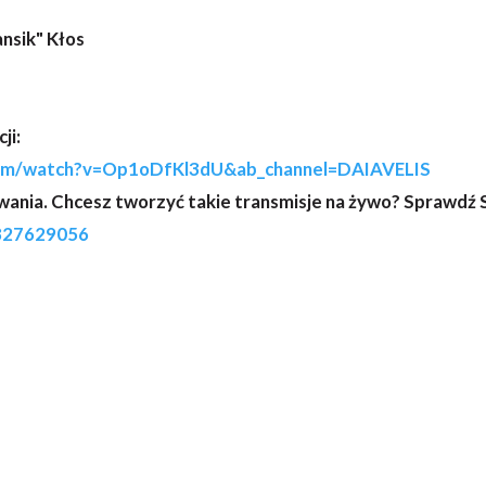
nsik" Kłos
ji:
com/watch?v=Op1oDfKl3dU&ab_channel=DAIAVELIS
ania. Chcesz tworzyć takie transmisje na żywo? Sprawdź
5827629056