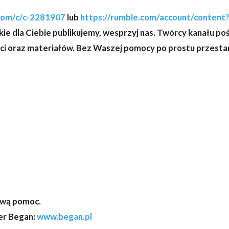
.com/c/c-2281907
lub
https://rumble.com/account/content?
, jakie dla Ciebie publikujemy, wesprzyj nas. Twórcy kanału 
ci oraz materiałów. Bez Waszej pomocy po prostu przestan
ową pomoc.
ber Began:
www.began.pl