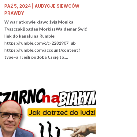
PAŹ 5, 2024
|
AUDYCJE SIEWCÓW
PRAWDY
W wariatkowie klawo żyją Monika
TyszczakBogdan MorkiszWaldemar Świć
link do kanału na Rumble:
https://rumble.com/c/c-2281907 lub
https://rumble.com/account/content?
type=all Jeśli podoba Ci się to,...