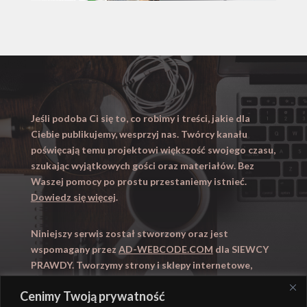
Jeśli podoba Ci się to, co robimy i treści, jakie dla
Ciebie publikujemy, wesprzyj nas. Twórcy kanału
poświęcają temu projektowi większość swojego czasu,
szukając wyjątkowych gości oraz materiałów. Bez
Waszej pomocy po prostu przestaniemy istnieć.
Dowiedz się więcej
.
Niniejszy serwis został stworzony oraz jest
wspomagany przez
AD-WEBCODE.COM
dla SIEWCY
PRAWDY. Tworzymy strony i sklepy internetowe,
obsługujemy marketing internetowy (SEO, Adwords).
Cenimy Twoją prywatność
Zapraszamy takze na
WYUCZENI.PL
– nauczanie