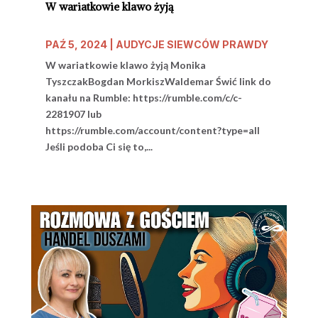
W wariatkowie klawo żyją
PAŹ 5, 2024
|
AUDYCJE SIEWCÓW PRAWDY
W wariatkowie klawo żyją Monika
TyszczakBogdan MorkiszWaldemar Świć link do
kanału na Rumble: https://rumble.com/c/c-
2281907 lub
https://rumble.com/account/content?type=all
Jeśli podoba Ci się to,...