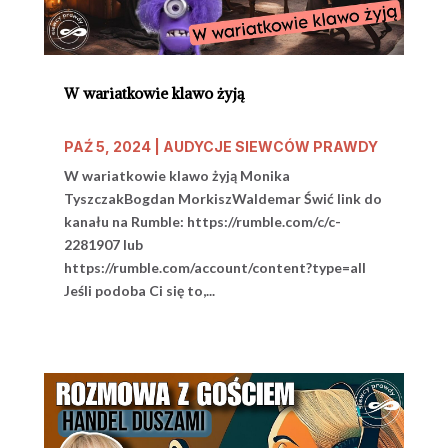
W wariatkowie klawo żyją
PAŹ 5, 2024
|
AUDYCJE SIEWCÓW PRAWDY
W wariatkowie klawo żyją Monika
TyszczakBogdan MorkiszWaldemar Świć link do
kanału na Rumble: https://rumble.com/c/c-
2281907 lub
https://rumble.com/account/content?type=all
Jeśli podoba Ci się to,...