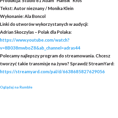
Produkcja: Studio 61 Adam "Hansik" Kłos
Tekst: Autor nieznany / Monika Klein
Wykonanie: Ala Boncol
Linki do utworów wykorzystanych w audycji:
Adrian Skoczylas – Polak dla Polaka:
https://www.youtube.com/watch?
v=8B038mwboZ8&ab_channel=adras44
Polecamy najlepszy program do streamowania. Chcesz
tworzyć takie transmisje na żywo? Sprawdź StreamYard:
https://streamyard.com/pal/d/6638685827629056
Oglądaj na Rumble