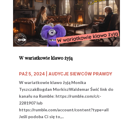
W wariatkowie klawo żyją
PAŹ 5, 2024
|
AUDYCJE SIEWCÓW PRAWDY
W wariatkowie klawo żyją Monika
TyszczakBogdan MorkiszWaldemar Świć link do
kanału na Rumble: https://rumble.com/c/c-
2281907 lub
https://rumble.com/account/content?type=all
Jeśli podoba Ci się to,...