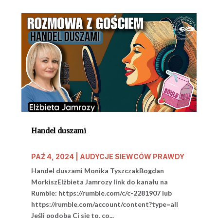
Handel duszami
PAŹ 4, 2024
|
AUDYCJE SIEWCÓW PRAWDY
Handel duszami Monika TyszczakBogdan
MorkiszElżbieta Jamrozy link do kanału na
Rumble: https://rumble.com/c/c-2281907 lub
https://rumble.com/account/content?type=all
Jeśli podoba Ci się to, co...