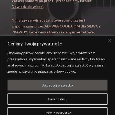
Waszej pomocy po prostu przestaniemy istnieć.
Dowiedz się więcej
.
Niniejszy serwis został stworzony oraz jest
wspomagany przez
AD-WEBCODE.COM
dla SIEWCY
PRAWDY. Tworzymy strony i sklepy internetowe,
obsługujemy marketing internetowy (SEO, Adwords).
Cenimy Twoją prywatność
Zapraszamy takze na
WYUCZENI.PL
– nauczanie
domowe.
Używamy plików cookie, aby ulepszyć Twoje wrażenia z
przeglądania, wyświetlać spersonalizowane reklamy lub treści i
analizować nasz ruch. Klikając „Akceptuj wszystko”, wyrażasz
zgodę na używanie przez nas plików cookie.
@ REALIZACJA
AD-WEBCODE.COM
DLA SIEWCY
Akceptuj wszystko
PRAWDY |
POLITYKA PRYWATNOŚCI
Personalizuj
Odrzuć wszystko