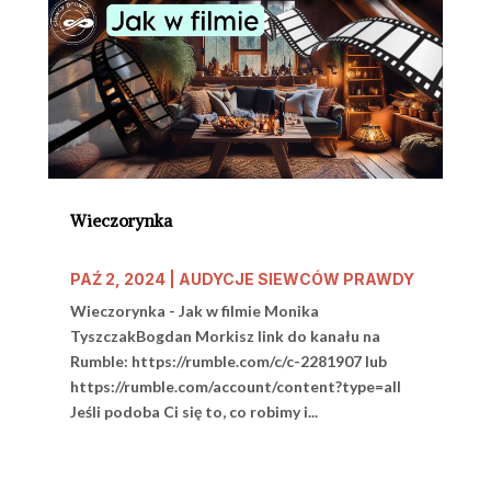
Wieczorynka
PAŹ 2, 2024
|
AUDYCJE SIEWCÓW PRAWDY
Wieczorynka - Jak w filmie Monika
TyszczakBogdan Morkisz link do kanału na
Rumble: https://rumble.com/c/c-2281907 lub
https://rumble.com/account/content?type=all
Jeśli podoba Ci się to, co robimy i...