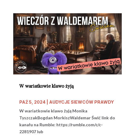
W wariatkowie klawo żyją
PAŹ 5, 2024
|
AUDYCJE SIEWCÓW PRAWDY
W wariatkowie klawo żyją Monika
TyszczakBogdan MorkiszWaldemar Świć link do
kanału na Rumble: https://rumble.com/c/c-
2281907 lub