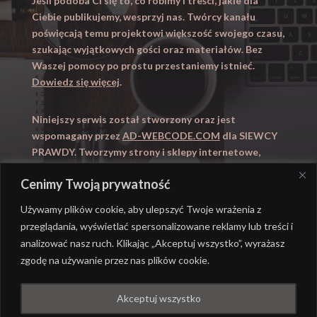
Jeśli podoba Ci się to, co robimy i treści, jakie dla
Ciebie publikujemy, wesprzyj nas. Twórcy kanału
poświęcają temu projektowi większość swojego czasu,
szukając wyjątkowych gości oraz materiałów. Bez
Waszej pomocy po prostu przestaniemy istnieć.
Dowiedz się więcej
.
Niniejszy serwis został stworzony oraz jest
wspomagany przez
AD-WEBCODE.COM
dla SIEWCY
PRAWDY. Tworzymy strony i sklepy internetowe,
obsługujemy marketing internetowy (SEO, Adwords).
Cenimy Twoją prywatność
Zapraszamy takze na
WYUCZENI.PL
– nauczanie
domowe.
Używamy plików cookie, aby ulepszyć Twoje wrażenia z
przeglądania, wyświetlać spersonalizowane reklamy lub treści i
analizować nasz ruch. Klikając „Akceptuj wszystko”, wyrażasz
zgodę na używanie przez nas plików cookie.
@ REALIZACJA
AD-WEBCODE.COM
DLA SIEWCY
Akceptuj wszystko