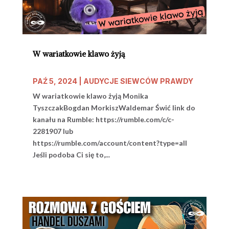
W wariatkowie klawo żyją
PAŹ 5, 2024
|
AUDYCJE SIEWCÓW PRAWDY
W wariatkowie klawo żyją Monika
TyszczakBogdan MorkiszWaldemar Świć link do
kanału na Rumble: https://rumble.com/c/c-
2281907 lub
https://rumble.com/account/content?type=all
Jeśli podoba Ci się to,...