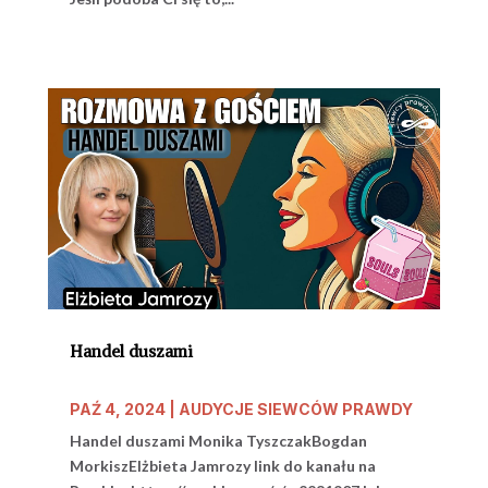
Handel duszami
PAŹ 4, 2024
|
AUDYCJE SIEWCÓW PRAWDY
Handel duszami Monika TyszczakBogdan
MorkiszElżbieta Jamrozy link do kanału na