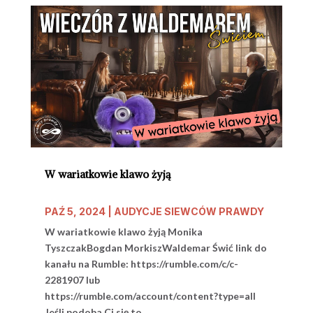
W wariatkowie klawo żyją
PAŹ 5, 2024
|
AUDYCJE SIEWCÓW PRAWDY
W wariatkowie klawo żyją Monika
TyszczakBogdan MorkiszWaldemar Świć link do
kanału na Rumble: https://rumble.com/c/c-
2281907 lub
https://rumble.com/account/content?type=all
Jeśli podoba Ci się to,...