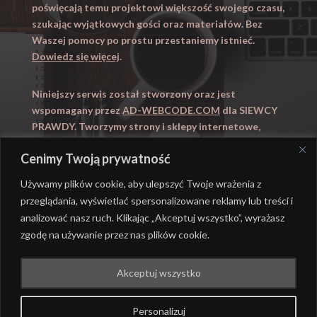
poświęcają temu projektowi większość swojego czasu,
szukając wyjątkowych gości oraz materiałów. Bez
Waszej pomocy po prostu przestaniemy istnieć.
Dowiedz się więcej
.
Niniejszy serwis został stworzony oraz jest
wspomagany przez
AD-WEBCODE.COM
dla SIEWCY
PRAWDY. Tworzymy strony i sklepy internetowe,
obsługujemy marketing internetowy (SEO, Adwords).
Cenimy Twoją prywatność
Zapraszamy takze na
WYUCZENI.PL
– nauczanie
domowe.
Używamy plików cookie, aby ulepszyć Twoje wrażenia z
przeglądania, wyświetlać spersonalizowane reklamy lub treści i
analizować nasz ruch. Klikając „Akceptuj wszystko”, wyrażasz
zgodę na używanie przez nas plików cookie.
@ REALIZACJA
AD-WEBCODE.COM
DLA SIEWCY
Akceptuj wszystko
PRAWDY |
POLITYKA PRYWATNOŚCI
Personalizuj