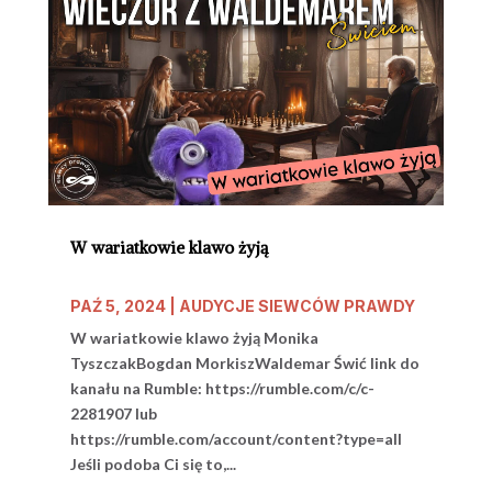
W wariatkowie klawo żyją
PAŹ 5, 2024
|
AUDYCJE SIEWCÓW PRAWDY
W wariatkowie klawo żyją Monika
TyszczakBogdan MorkiszWaldemar Świć link do
kanału na Rumble: https://rumble.com/c/c-
2281907 lub
https://rumble.com/account/content?type=all
Jeśli podoba Ci się to,...