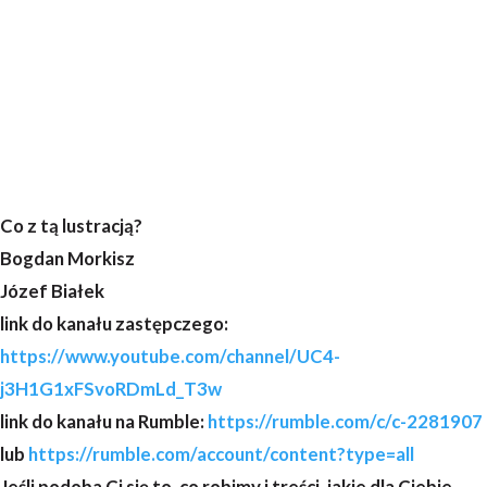
Co z tą lustracją?
Bogdan Morkisz
Józef Białek
link do kanału zastępczego:
https://www.youtube.com/channel/UC4-
j3H1G1xFSvoRDmLd_T3w
link do kanału na Rumble:
https://rumble.com/c/c-2281907
lub
https://rumble.com/account/content?type=all
Jeśli podoba Ci się to, co robimy i treści, jakie dla Ciebie