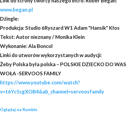
Link do strony twórcy naszego intro: Rober Began:
www.began.pl
Dźingle:
Produkcja: Studio 6Ryszard W1 Adam "Hansik" Kłos
Tekst: Autor nieznany / Monika Klein
Wykonanie: Ala Boncol
Linki do utworów wykorzystanych w audycji:
Żeby Polska była polska – POLSKIE DZIECKO DO WAS
WOŁA -SERVOOS FAMILY
https://www.youtube.com/watch?
v=t6Yc5cgXOB4&ab_channel=servoosfamily
Oglądaj na Rumble