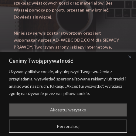
szukając wyjątkowych gości oraz materiałów. Bez
Waszej pomocy po prostu przestaniemy istnieć.
Dowiedz się więcej
.
Niniejszy serwis został stworzony oraz jest
wspomagany przez
AD-WEBCODE.COM
dla SIEWCY
PRAWDY. Tworzymy strony i sklepy internetowe,
obsługujemy marketing internetowy (SEO, Adwords).
Cenimy Twoją prywatność
Zapraszamy takze na
WYUCZENI.PL
– nauczanie
domowe.
Używamy plików cookie, aby ulepszyć Twoje wrażenia z
przeglądania, wyświetlać spersonalizowane reklamy lub treści i
analizować nasz ruch. Klikając „Akceptuj wszystko”, wyrażasz
zgodę na używanie przez nas plików cookie.
@ REALIZACJA
AD-WEBCODE.COM
DLA SIEWCY
Akceptuj wszystko
PRAWDY |
POLITYKA PRYWATNOŚCI
Personalizuj