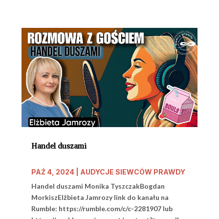
Handel duszami
PAŹ 4, 2024
|
AUDYCJE SIEWCÓW PRAWDY
Handel duszami Monika TyszczakBogdan
MorkiszElżbieta Jamrozy link do kanału na
Rumble: https://rumble.com/c/c-2281907 lub