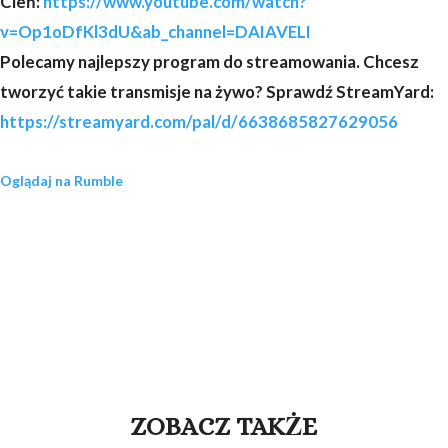
Cień:
https://www.youtube.com/watch?
v=Op1oDfKl3dU&ab_channel=DAIAVELI
Polecamy najlepszy program do streamowania. Chcesz
tworzyć takie transmisje na żywo? Sprawdź StreamYard:
https://streamyard.com/pal/d/6638685827629056
Oglądaj na Rumble
ZOBACZ TAKŻE