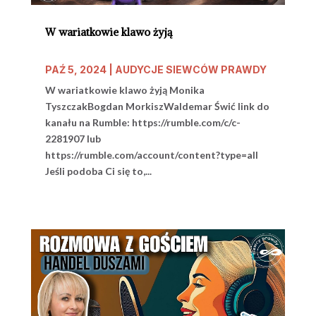
W wariatkowie klawo żyją
PAŹ 5, 2024
|
AUDYCJE SIEWCÓW PRAWDY
W wariatkowie klawo żyją Monika
TyszczakBogdan MorkiszWaldemar Świć link do
kanału na Rumble: https://rumble.com/c/c-
2281907 lub
https://rumble.com/account/content?type=all
Jeśli podoba Ci się to,...