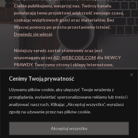
Ciebie publikujemy, wesprzyj nas. Twórcy kanału
poświęcają temu projektowi większość swojego czasu,
szukając wyjątkowych gości oraz materiałów. Bez
Waszej pomocy po prostu przestaniemy istnieć.
Dowiedz się więcej
.
Niniejszy serwis został stworzony oraz jest
wspomagany przez
AD-WEBCODE.COM
dla SIEWCY
PRAWDY. Tworzymy strony i sklepy internetowe,
obsługujemy marketing internetowy (SEO, Adwords).
Cenimy Twoją prywatność
Zapraszamy takze na
WYUCZENI.PL
– nauczanie
domowe.
Używamy plików cookie, aby ulepszyć Twoje wrażenia z
przeglądania, wyświetlać spersonalizowane reklamy lub treści i
analizować nasz ruch. Klikając „Akceptuj wszystko”, wyrażasz
zgodę na używanie przez nas plików cookie.
@ REALIZACJA
AD-WEBCODE.COM
DLA SIEWCY
Akceptuj wszystko
PRAWDY |
POLITYKA PRYWATNOŚCI