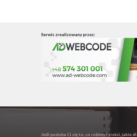
Serwis zrealizowany przez:
Jeśli podoba Ci się to, co robimy i treści, jakie 