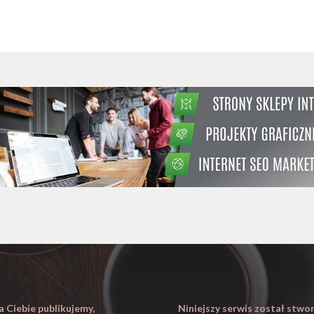
dla Ciebie publikujemy,
Niniejszy serwis został stw