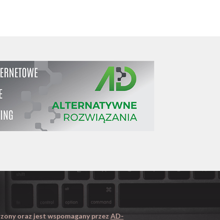
orzony oraz jest wspomagany przez
AD-