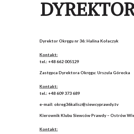
DYREKTOR
Dyrektor Okręgu nr 36:
Halina Kołaczyk
Kontakt:
tel.: +48 662 005129
Zastępca Dyrektora Okręgu:
Urszula Górecka
Kontakt:
tel.: +48 609 373 689
e-mail:
okreg36kalisz@siewcyprawdy.tv
Kierownik Klubu Siewców Prawdy –
Ostrów Wie
Kontakt: