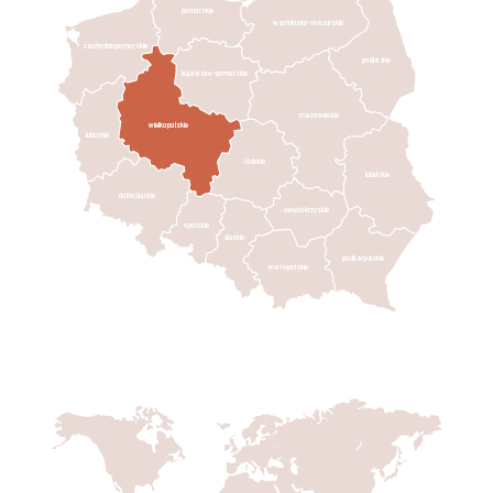
pomorskie
warmińsko-mazurskie
zachodniopomorskie
podlaskie
kujawsko-pomorskie
mazowieckie
wielkopolskie
lubuskie
łódzkie
lubelskie
dolnośląskie
świętokrzyskie
opolskie
śląskie
podkarpackie
małopolskie