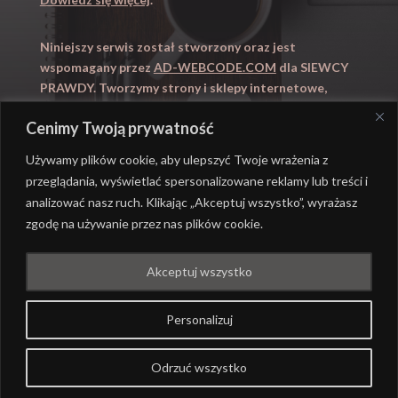
Niniejszy serwis został stworzony oraz jest
wspomagany przez
AD-WEBCODE.COM
dla SIEWCY
PRAWDY. Tworzymy strony i sklepy internetowe,
obsługujemy marketing internetowy (SEO, Adwords).
Cenimy Twoją prywatność
Zapraszamy takze na
WYUCZENI.PL
– nauczanie
domowe.
Używamy plików cookie, aby ulepszyć Twoje wrażenia z
przeglądania, wyświetlać spersonalizowane reklamy lub treści i
analizować nasz ruch. Klikając „Akceptuj wszystko”, wyrażasz
zgodę na używanie przez nas plików cookie.
@ REALIZACJA
AD-WEBCODE.COM
DLA SIEWCY
Akceptuj wszystko
PRAWDY |
POLITYKA PRYWATNOŚCI
Personalizuj
Odrzuć wszystko