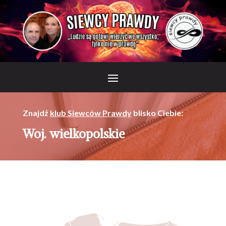
Znajdź
klub Siewców Prawdy
blisko Ciebie:
Woj. wielkopolskie